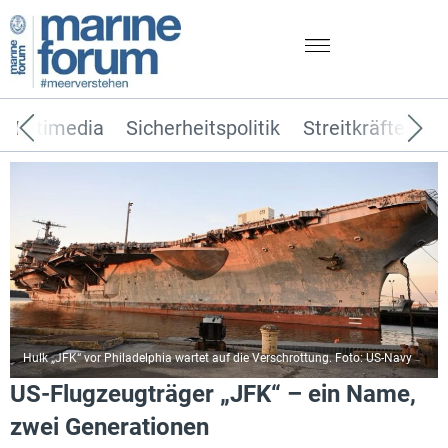
Multimedia
Sicherheitspolitik
Streitkräfte
T
Hulk „JFK“ vor Philadelphia wartet auf die Verschrottung. Foto: US-Navy
US-Flugzeugträger „JFK“ – ein Name,
zwei Generationen