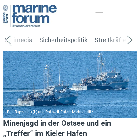
Multimedia
Sicherheitspolitik
Streitkräfte
T
Bad Rappenau (l.) und Rottweil, Fotos: Michael Nitz
Minenjagd in der Ostsee und ein
„Treffer“ im Kieler Hafen