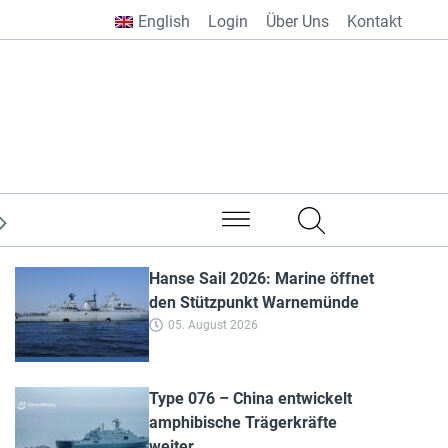
English
Login
Über Uns
Kontakt
aus aller Welt
Hanse Sail 2026: Marine öffnet
den Stützpunkt Warnemünde
05. August 2026
Type 076 – China entwickelt
amphibische Trägerkräfte
weiter