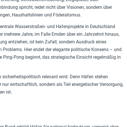
bindung spricht, redet nicht über Visionen, sondern über
gen, Haushaltslinien und Föderalismus.
zentrale Wasserstraßen- und Hafenprojekte in Deutschland
er mehrere Jahre, im Falle Emden über ein Jahrzehnt hinaus,
ng entziehen, ist kein Zufall, sondern Ausdruck eines
en Problems. Hier endet der elegante politische Konsens – und
e Ping‑Pong beginnt, das strategische Einsicht regelmäßig in
 sicherheitspolitisch relevant wird. Denn Häfen stehen
r nur wirtschaftlich, sondern als Teil energetischer Versorgung,
en ist.
r Bund erklärt Häfen für national bedeutsam, verweist aber