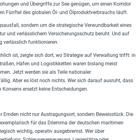
rohungen und Übergriffe zur See genügen, um einen Korridor
in Fünftel des globalen Öl- und Ölproduktverbrauchs läuft.
gsausfall, sondern um die strategische Verwundbarkeit eines
ktur und verlässlichem Versicherungsschutz beruht. Und auf
verlässlich funktionieren.
ich ist, zeigte sich dort, wo Strategie auf Verwaltung trifft: in
traßen, Häfen und Logistikketten waren bislang meist
emen. Jetzt werden sie als Teile nationaler
fällig. Aber es löst noch nichts. Wer sich darauf ausruht, dass
nn Konsens ersetzt keine Entscheidungen.
r Emden nicht nur Austragungsort, sondern Beweisstück. Die
t exemplarisch für das Dilemma der deutschen maritimen
rategisch wichtig, operativ ausgebremst. Wer über
rtiefung, Schleusenerneuerung, Liegeplätze oder