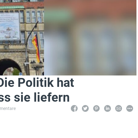
ie Politik hat
s sie liefern
mentare