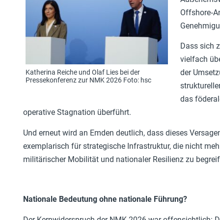
Offshore‑An
Genehmigun
Dass sich 
vielfach üb
der Umsetzu
Katherina Reiche und Olaf Lies bei der
Pressekonferenz zur NMK 2026 Foto: hsc
strukturell
das föderal
operative Stagnation überführt.
Und erneut wird an Emden deutlich, dass dieses Versagen
exemplarisch für strategische Infrastruktur, die nicht meh
militärischer Mobilität und nationaler Resilienz zu begreif
Nationale Bedeutung ohne nationale Führung?
Der Kernwiderspruch der NMK 2026 war offensichtlich: De