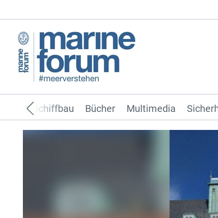
ffahrt
Schiffbau
Bücher
Multimedia
Sicherh