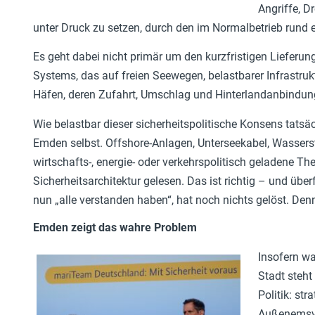
Angriffe, D
unter Druck zu setzen, durch den im Normalbetrieb rund e
Es geht dabei nicht primär um den kurzfristigen Lieferun
Systems, das auf freien Seewegen, belastbarer Infrastru
Häfen, deren Zufahrt, Umschlag und Hinterlandanbindung 
Wie belastbar dieser sicherheitspolitische Konsens tatsächl
Emden selbst. Offshore-Anlagen, Unterseekabel, Wassers
wirtschafts-, energie- oder verkehrspolitisch geladene Th
Sicherheitsarchitektur gelesen. Das ist richtig – und über
nun „alle verstanden haben“, hat noch nichts gelöst. De
Emden zeigt das wahre Problem
Insofern wa
Stadt steh
Politik: st
Außenemsve