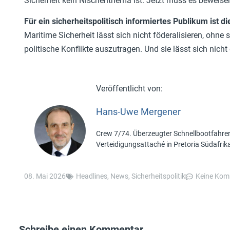
Sicherheit kein Nischenthema ist. Jetzt muss es beweise
Für ein sicherheitspolitisch informiertes Publikum ist di
Maritime Sicherheit lässt sich nicht föderalisieren, ohne s
politische Konflikte auszutragen. Und sie lässt sich ni
Hans-Uwe Mergener
Crew 7/74. Überzeugter Schnellbootfahre
Verteidigungsattaché in Pretoria Südafrik
08. Mai 2026
Headlines
,
News
,
Sicherheitspolitik
Keine Kom
Schreibe einen Kommentar