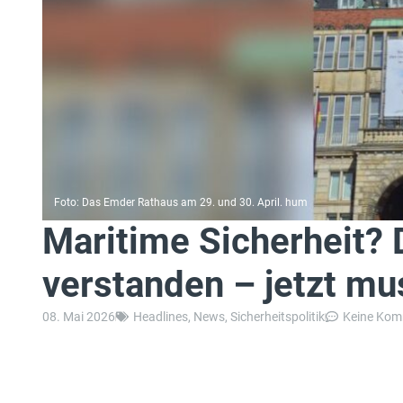
Foto: Das Emder Rathaus am 29. und 30. April. hum
Maritime Sicherheit? D
verstanden – jetzt mus
08. Mai 2026
Headlines
,
News
,
Sicherheitspolitik
Keine Kom